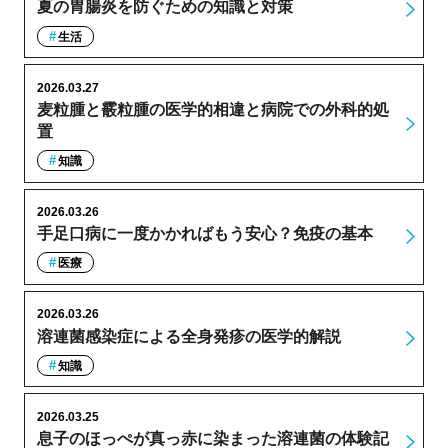
夏の胃腸炎を防ぐための知識と対策
生活
2026.03.27
麦粒腫と霰粒腫の医学的相違と病院での外科的処
置
知識
2026.03.26
手足口病に一度かかればもう安心？免疫の基本
医療
2026.03.26
溶連菌感染症による全身発疹の医学的解説
知識
2026.03.25
息子のほっぺが真っ赤に染まった溶連菌の体験記