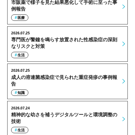
市販薬で様子を見た結果悪化して手術に至った事
例報告
医療
2026.07.25
専門医が警鐘を鳴らす放置された性感染症の深刻
なリスクと対策
生活
2026.07.25
成人の溶連菌感染症で見られた重症発疹の事例報
告
知識
2026.07.24
精神的な幼さを補うデジタルツールと環境調整の
技術
生活