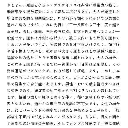
りません。原因となるムンプスウイルスは非常に感染力が強く、
飛沫感染や接触感染によって容易に広がります。大人が発症した
場合の典型的な初期症状は、耳の前から顎の下にかけての急激な
腫れと痛みですが、これに先行して三十八度から三十九度を超え
る高熱、激しい頭痛、全身の倦怠感、食欲不振が現れることが一
般的です。腫れは片側から始まり、数日以内にもう片側も腫れて
くることが多いですが、唾液腺である耳下腺だけでなく、顎下腺
や舌下腺まで及ぶと、顔の形が大きく変わるほどの浮腫が生じ、
唾液を飲み込むことさえ困難な激痛に襲われます。大人の場合、
この痛みと腫れが引くまでに一週間から十日間ほどを要し、その
間は咀嚼ができないため、体力が著しく消耗します。しかし、本
当の恐ろしさは症状そのものよりも、大人がかかった際に高い確
率で発生する合併症にあります。男性において最も警戒すべきは
精巣炎であり、発症者の約二割から三割に見られると言われてい
ます。精巣の激しい腫れと痛みを伴い、稀に無精子症や不妊の原
因となるため、速やかな専門医の受診が不可欠です。女性の場合
は、約七パーセントの確率で卵巣炎を併発することがあり、下腹
部痛や不正出血が見られることがあります。さらに、男女を問わ
ず深刻なのが髄膜炎や脳炎、そしてムンプス難聴です。特に難聴