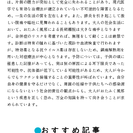
は、片側の聴力が突如として完全に失われることがあり、現代医
学でも有効な治療法が確立されていない不可逆的な障害となるた
め、一生の生活の質を左右します。また、膵炎を引き起こして激
しい腹痛や嘔吐に見舞われることもあります。大人の社会生活に
おいて、おたふく風邪による長期離脱は大きな痛手となります
が、合併症のリスクを考慮すれば、無理をして動くことは厳禁で
す。診断は特有の腫れに基づいた視診や血液検査で行われます
が、特効薬となる抗ウイルス薬は存在しないため、鎮痛解熱剤を
用いた対症療法が中心となります。予防については、子供の頃に
罹患した記憶があっても、実は別の原因による耳下腺炎であった
可能性や、抗体価が低下している可能性があるため、大人が今か
らでもワクチンを接種することの重要性が叫ばれています。自分
自身の健康を守るだけでなく、周囲の妊婦や子供たちへの感染源
にならないという社会的責任の観点からも、大人がおたふく風邪
という疾患を正しく恐れ、万全の知識を持って向き合うことが求
められています。
おすすめ記事