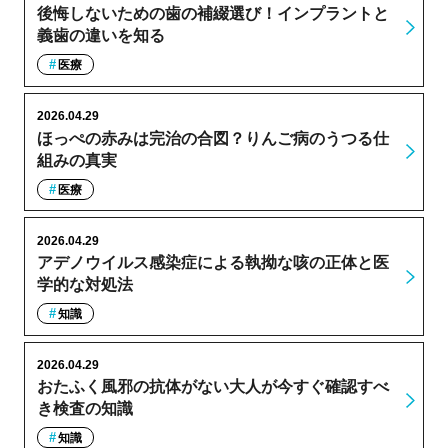
後悔しないための歯の補綴選び！インプラントと
義歯の違いを知る
医療
2026.04.29
ほっぺの赤みは完治の合図？りんご病のうつる仕
組みの真実
医療
2026.04.29
アデノウイルス感染症による執拗な咳の正体と医
学的な対処法
知識
2026.04.29
おたふく風邪の抗体がない大人が今すぐ確認すべ
き検査の知識
知識