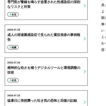
専門医が警鐘を鳴らす放置された性感染症の深刻
具
なリスクと対策
よ
生活
朝
事
い
2026.07.25
成人の溶連菌感染症で見られた重症発疹の事例報
と
告
わ
知識
容
2026.07.24
精神的な幼さを補うデジタルツールと環境調整の
技術
生活
2026.07.23
猛暑日に突然襲った吐き気の恐怖と回復の記録