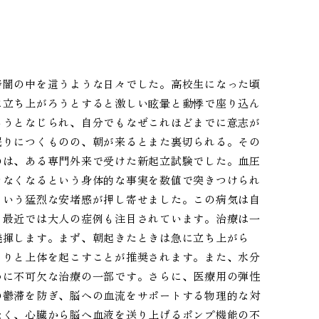
暗闇の中を這うような日々でした。高校生になった頃
に立ち上がろうとすると激しい眩暈と動悸で座り込ん
ろうとなじられ、自分でもなぜこれほどまでに意志が
眠りにつくものの、朝が来るとまた裏切られる。その
のは、ある専門外来で受けた新起立試験でした。血圧
きなくなるという身体的な事実を数値で突きつけられ
という猛烈な安堵感が押し寄せました。この病気は自
、最近では大人の症例も注目されています。治療は一
発揮します。まず、朝起きたときは急に立ち上がら
くりと上体を起こすことが推奨されます。また、水分
めに不可欠な治療の一部です。さらに、医療用の弾性
の鬱滞を防ぎ、脳への血流をサポートする物理的な対
なく、心臓から脳へ血液を送り上げるポンプ機能の不