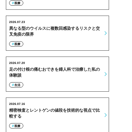
医療
2026.07.23
異なる型のウイルスに複数回感染するリスクと交
叉免疫の限界
医療
2026.07.20
足の付け根の痛むおできを婦人科で治療した私の
体験談
生活
2026.07.16
精密検査とレントゲンの値段を技術的な視点で比
較する
医療