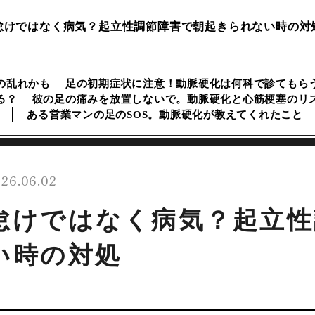
怠けではなく病気？起立性調節障害で朝起きられない時の対
の乱れかも
足の初期症状に注意！動脈硬化は何科で診てもら
る？
彼の足の痛みを放置しないで。動脈硬化と心筋梗塞のリ
ある営業マンの足のSOS。動脈硬化が教えてくれたこと
26.06.02
怠けではなく病気？起立性
い時の対処