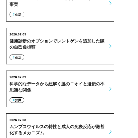
事実
生活
2026.07.09
健康診断のオプションでレントゲンを追加した際
の自己負担額
生活
2026.07.09
科学的なデータから紐解く脇のニオイと遺伝の不
思議な関係
知識
2026.07.08
ムンプスウイルスの特性と成人の免疫反応が激甚
化するメカニズム