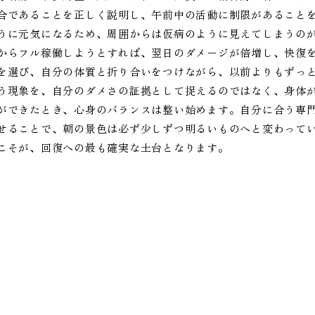
合であることを正しく説明し、午前中の活動に制限があること
うに元気になるため、周囲からは仮病のように見えてしまうの
からフル稼働しようとすれば、翌日のダメージが倍増し、快復
を選び、自分の体質と折り合いをつけながら、以前よりもずっ
う現象を、自分のダメさの証拠として捉えるのではなく、身体
ができたとき、心身のバランスは整い始めます。自分に合う専
せることで、朝の景色は必ず少しずつ明るいものへと変わって
こそが、回復への最も確実な土台となります。