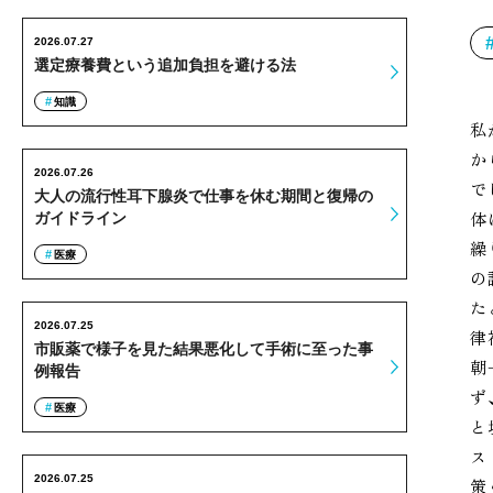
2026.07.27
選定療養費という追加負担を避ける法
知識
私
か
2026.07.26
で
大人の流行性耳下腺炎で仕事を休む期間と復帰の
体
ガイドライン
繰
医療
の
た
2026.07.25
律
市販薬で様子を見た結果悪化して手術に至った事
朝
例報告
ず
医療
と
ス
2026.07.25
策