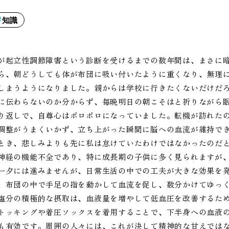
知識
が起立性調節障害という診断を受けるまでの数年間は、まさに
ら、朝どうしても体が布団に吸い付いたように重くなり、無理
しまうようになりました。親からは学校に行きたくないだけだ
に伝わらないのか分からず、毎晩明日の朝こそはと祈りながら
り返しで、自尊心はボロボロになっていました。転機が訪れた
調整がうまくいかず、立ち上がった瞬間に脳への血流が維持で
とき、悲しみよりも先に私は怠けていたわけではなかったのだ
神経の機能不全であり、特に成長期の子供に多く見られますが
一夕には進みませんが、日常生活の中での工夫が大きな効果を
、布団の中で手足の指を動かして血流を促し、数分かけてゆっ
塩分の積極的な摂取は、血液量を増やして低血圧を改善するた
トッキングや着圧ソックスを着用することで、下半身への血液
も有効です。周囲の人々には、これが決して精神的な甘えでは