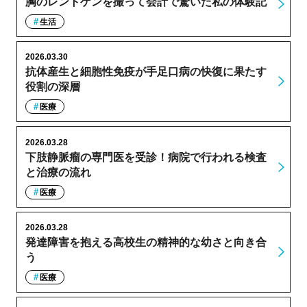
胸のレントゲンを撮って会計で驚いた私の体験記
生活
2026.03.30
抗体産生と細胞性免疫が手足口病の快復に果たす
役割の深層
医療
2026.03.28
下肢静脈瘤の専門医を受診！病院で行われる検査
と治療の流れ
医療
2026.03.28
発達障害を抱える高校生の精神的な幼さと向き合
う
医療