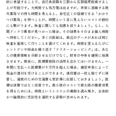
的に希望することで、自己負担額を三割から五割程度削減するこ
とが可能です。大病院でも処方箋は出ますが、非常に混雑する院
外薬局での待ち時間を考えると、自宅近くの信頼できる「かかり
つけ薬局」を持つことが、時間という目に見えないコストの節約
にも繋がります。検査に関しても知恵を絞りましょう。もし、人
間ドックで異常が見つかった場合、その結果をそのまま個人病院
へ持参してください。多くの医師は、最近のデータがあれば同じ
検査を重複して行うことを避けてくれます。病院を変えるたびに
レントゲンや採血を繰り返す「ドクターショッピング」は、あな
たの健康情報を分断させるだけでなく、財布の中身を確実に枯渇
させます。最後に、医療費控除の活用を忘れてはいけません。一
年間に支払った医療費が十万円を超えた場合、確定申告によって
税金の還付を受けることができます。領収書は一枚も捨てずに保
管し、通院のための交通費も家計簿に記録しておきましょう。医
療は消費ではなく投資です。最小限のコストで最大限の健康効果
を得るためには、病院というシステムの裏側を読み解き、主体的
かつ論理的に受診先を選択する姿勢が求められます。