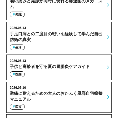
喉の痛みと発疹が同時に現れる溶連菌のメカニズ
ム
知識
2026.05.13
手足口病との二度目の戦いを経験して学んだ自己
防衛の真実
生活
2026.05.13
子供と高齢者を守る夏の胃腸炎ケアガイド
医療
2026.05.10
激痛に耐えるための大人のおたふく風邪自宅療養
マニュアル
医療