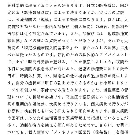
を科学的に理解することから始まります。日本の医療費は、国が
定める「診療報酬点数」によって決まりますが、実はこの点数
は、医療機関の「規模」によって微妙に異なります。例えば、入
院施設を持たない一般的な診療所（個人病院）の場合、初診料や
再診料は低く設定されています。また、診療所には「地域診療貢
献加算」などの細かな点数がつくことがありますが、それでも大
病院の「特定機能病院入院基本料」や「紹介状なしの加算」に比
べれば微々たるものです。節約のための具体的なアドバイスとし
て、まず「時間外受診を避ける」ことを徹底しましょう。夜間や
休日に大病院の救急外来を訪れると、通常の診療費に加えて数千
円の「時間外加算」や、緊急性の低い場合の追加徴収が発生しま
す。自分の症状が「明日の朝まで待てるものか」を冷静にトリア
ージする能力が、家計を守る盾となります。また、慢性疾患の管
理についても戦略が必要です。高血圧や糖尿病といった生活習慣
病の定期的な通院は、大病院で行うよりも、個人病院で行う方が
診察料、検査料ともに安く抑えられる傾向があります。個人病院
の医師は、あなたの生活習慣や家族背景まで把握していることが
多く、過剰な検査を控える傾向があるためです。さらに、お薬に
ついても、個人病院で「ジェネリック医薬品（後発品）」を積極