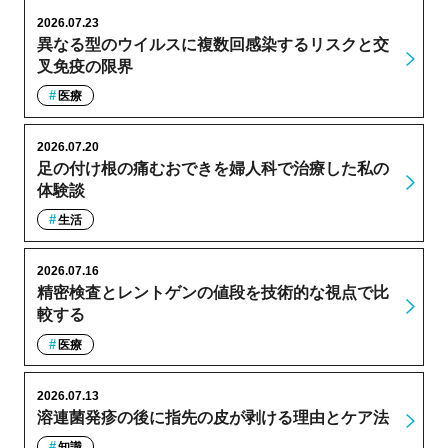
2026.07.23
異なる型のウイルスに複数回感染するリスクと交
叉免疫の限界
医療
2026.07.20
足の付け根の痛むおできを婦人科で治療した私の
体験談
生活
2026.07.16
精密検査とレントゲンの値段を技術的な視点で比
較する
医療
2026.07.13
溶連菌発疹の後に指先の皮が剥ける理由とケア法
知識