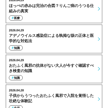
2026.04.29
ほっぺの赤みは完治の合図？りんご病のうつる仕
組みの真実
医療
2026.04.29
アデノウイルス感染症による執拗な咳の正体と医
学的な対処法
知識
2026.04.29
おたふく風邪の抗体がない大人が今すぐ確認すべ
き検査の知識
知識
2026.04.28
子供からうつったおたふく風邪で入院を覚悟した
壮絶な体験記
生活