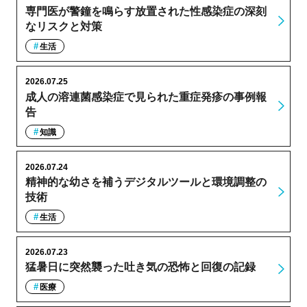
専門医が警鐘を鳴らす放置された性感染症の深刻
なリスクと対策
生活
2026.07.25
成人の溶連菌感染症で見られた重症発疹の事例報
告
知識
2026.07.24
精神的な幼さを補うデジタルツールと環境調整の
技術
生活
2026.07.23
猛暑日に突然襲った吐き気の恐怖と回復の記録
医療