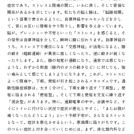
症状であり、ストレスと腹痛の間に、いかに深く、そして密接な
関係があるかを示しています。私たちの脳と腸は、「脳腸相関」
という言葉で表されるように、自律神経やホルモンなどを介し
て、常にお互いに情報をやり取りし、影響を与え合っています。
脳が、プレッシャーや不安といった「ストレス」を感じると、そ
の信号は自律神経を介して、瞬時に腸に伝わります。自律神経の
うち、ストレス下で優位になる「交感神経」が活発になると、腸
の動き（蠕動運動）が異常に激しくなったり、逆に動きが鈍くな
ったりします。また、腸の知覚が過敏になり、通常では感じない
ような、わずかな刺激（腸内のガスの動きなど）に対しても、強
い痛みとして感じてしまうようになります。これが、ストレスに
よって腹痛や、下痢、便秘が引き起こされるメカニズムです。過
敏性腸症候群は、大きく分けて、下痢を繰り返す「下痢型」、便
秘に悩まされる「便秘型」、そして下痢と便秘を交互に繰り返す
「混合型」があります。特に、通勤電車の中や、会議中など、す
ぐにトイレに行けない状況で症状が悪化しやすく、「またお腹が
痛くなったらどうしよう」という予期不安が、さらなるストレス
となって、症状を悪化させるという、悪循環に陥りがちです。こ
のつらい症状と付き合っていくためには、まず、消化器内科など