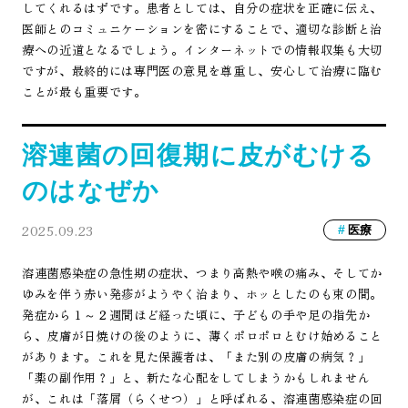
してくれるはずです。患者としては、自分の症状を正確に伝え、
医師とのコミュニケーションを密にすることで、適切な診断と治
療への近道となるでしょう。インターネットでの情報収集も大切
ですが、最終的には専門医の意見を尊重し、安心して治療に臨む
ことが最も重要です。
溶連菌の回復期に皮がむける
のはなぜか
2025.09.23
医療
溶連菌感染症の急性期の症状、つまり高熱や喉の痛み、そしてか
ゆみを伴う赤い発疹がようやく治まり、ホッとしたのも束の間。
発症から１～２週間ほど経った頃に、子どもの手や足の指先か
ら、皮膚が日焼けの後のように、薄くポロポロとむけ始めること
があります。これを見た保護者は、「また別の皮膚の病気？」
「薬の副作用？」と、新たな心配をしてしまうかもしれません
が、これは「落屑（らくせつ）」と呼ばれる、溶連菌感染症の回