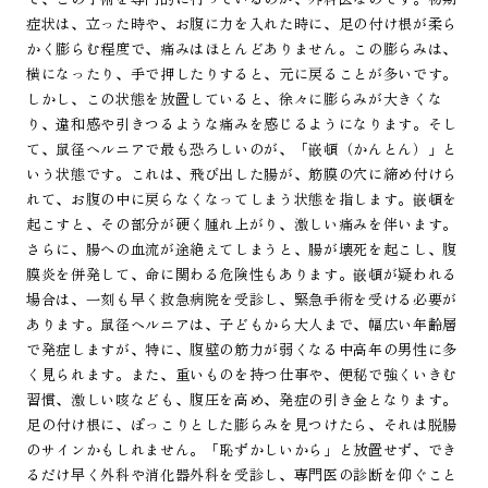
症状は、立った時や、お腹に力を入れた時に、足の付け根が柔ら
かく膨らむ程度で、痛みはほとんどありません。この膨らみは、
横になったり、手で押したりすると、元に戻ることが多いです。
しかし、この状態を放置していると、徐々に膨らみが大きくな
り、違和感や引きつるような痛みを感じるようになります。そし
て、鼠径ヘルニアで最も恐ろしいのが、「嵌頓（かんとん）」と
いう状態です。これは、飛び出した腸が、筋膜の穴に締め付けら
れて、お腹の中に戻らなくなってしまう状態を指します。嵌頓を
起こすと、その部分が硬く腫れ上がり、激しい痛みを伴います。
さらに、腸への血流が途絶えてしまうと、腸が壊死を起こし、腹
膜炎を併発して、命に関わる危険性もあります。嵌頓が疑われる
場合は、一刻も早く救急病院を受診し、緊急手術を受ける必要が
あります。鼠径ヘルニアは、子どもから大人まで、幅広い年齢層
で発症しますが、特に、腹壁の筋力が弱くなる中高年の男性に多
く見られます。また、重いものを持つ仕事や、便秘で強くいきむ
習慣、激しい咳なども、腹圧を高め、発症の引き金となります。
足の付け根に、ぽっこりとした膨らみを見つけたら、それは脱腸
のサインかもしれません。「恥ずかしいから」と放置せず、でき
るだけ早く外科や消化器外科を受診し、専門医の診断を仰ぐこと