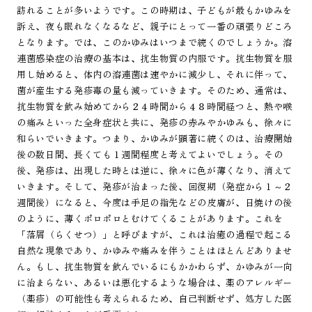
訪れることが多いようです。この時期は、子どもが最もかゆみを
訴え、夜も眠れなくなるなど、親子にとって一番の頑張りどころ
となります。では、このかゆみはいつまで続くのでしょうか。溶
連菌感染症の治療の基本は、抗生物質の内服です。抗生物質を服
用し始めると、体内の溶連菌は速やかに減少し、それに伴って、
菌が産生する発疹毒の量も減っていきます。そのため、通常は、
抗生物質を飲み始めてから２４時間から４８時間経つと、熱や喉
の痛みといった全身症状と共に、発疹の赤みやかゆみも、徐々に
和らいでいきます。つまり、かゆみが顕著に続くのは、治療開始
後の数日間、長くても１週間程度と考えてよいでしょう。その
後、発疹は、出現した時とは逆に、徐々に色が薄くなり、消えて
いきます。そして、発疹が治まった後、回復期（発症から１～２
週間後）になると、今度は手足の指先などの皮膚が、日焼けの後
のように、薄くポロポロとむけてくることがあります。これを
「落屑（らくせつ）」と呼びますが、これは治癒の過程で起こる
自然な現象であり、かゆみや痛みを伴うことはほとんどありませ
ん。もし、抗生物質を飲んでいるにもかかわらず、かゆみが一向
に治まらない、あるいは悪化するような場合は、薬のアレルギー
（薬疹）の可能性も考えられるため、自己判断せず、処方した医