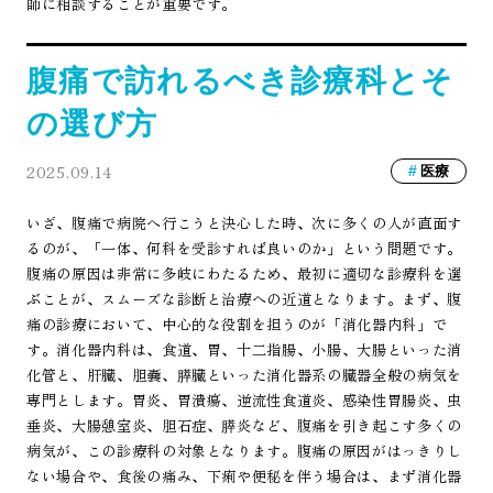
師に相談することが重要です。
腹痛で訪れるべき診療科とそ
の選び方
2025.09.14
医療
いざ、腹痛で病院へ行こうと決心した時、次に多くの人が直面す
るのが、「一体、何科を受診すれば良いのか」という問題です。
腹痛の原因は非常に多岐にわたるため、最初に適切な診療科を選
ぶことが、スムーズな診断と治療への近道となります。まず、腹
痛の診療において、中心的な役割を担うのが「消化器内科」で
す。消化器内科は、食道、胃、十二指腸、小腸、大腸といった消
化管と、肝臓、胆嚢、膵臓といった消化器系の臓器全般の病気を
専門とします。胃炎、胃潰瘍、逆流性食道炎、感染性胃腸炎、虫
垂炎、大腸憩室炎、胆石症、膵炎など、腹痛を引き起こす多くの
病気が、この診療科の対象となります。腹痛の原因がはっきりし
ない場合や、食後の痛み、下痢や便秘を伴う場合は、まず消化器