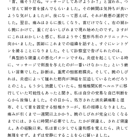
「首、痛そうだね。マッサージしてあげようか？」と言われ、つ
い甘えて肩や首を揉んでもらいました。その瞬間は気持ちが良い
ような気がしましたが、後になって思えば、それが最悪の選択で
した。翌日、痛みはさらに激しくなり、首だけでなく、右の肩か
ら腕にかけて、重くだるいしびれまで現れ始めたのです。さすが
にこれはおかしいと感じ、私はようやく整形外科のクリニックへ
向かいました。医師にこれまでの経緯を話すと、すぐにレントゲ
ンを撮ることになりました。そして診察室で告げられたのは、
「典型的な寝違えの悪化パターンですね。炎症を起こしている時
に、マッサージで刺激を与えたのが一番いけなかった」という厳
しい言葉でした。診断は、重度の頸部筋膜炎。そして、腕のしび
れは、炎症によって腫れた筋肉が神経を圧迫しているためだろう
とのこと。もう少し放置していたら、頸椎椎間K板ヘルニアに移
行していた可能性もあったと聞き、私は自分の安易な自己判断を
心から後悔しました。その日から、処方された消炎鎮痛薬と湿
布、そして首を固定する頸椎カラーが、私の相棒となりました。
痛みが引くまで一週間以上かかり、腕のしびれが完全になくなる
までには、さらに時間が必要でした。たかが寝違え、されど寝違
え。あの経験以来、私は首に少しでも違和感を覚えたら、決して
無理をせず、まずは安静にすることを心に誓いました。