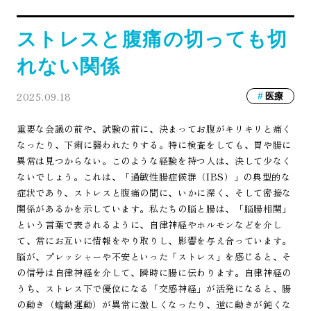
ストレスと腹痛の切っても切
れない関係
2025.09.18
医療
重要な会議の前や、試験の前に、決まってお腹がキリキリと痛く
なったり、下痢に襲われたりする。特に検査をしても、胃や腸に
異常は見つからない。このような経験を持つ人は、決して少なく
ないでしょう。これは、「過敏性腸症候群（IBS）」の典型的な
症状であり、ストレスと腹痛の間に、いかに深く、そして密接な
関係があるかを示しています。私たちの脳と腸は、「脳腸相関」
という言葉で表されるように、自律神経やホルモンなどを介し
て、常にお互いに情報をやり取りし、影響を与え合っています。
脳が、プレッシャーや不安といった「ストレス」を感じると、そ
の信号は自律神経を介して、瞬時に腸に伝わります。自律神経の
うち、ストレス下で優位になる「交感神経」が活発になると、腸
の動き（蠕動運動）が異常に激しくなったり、逆に動きが鈍くな