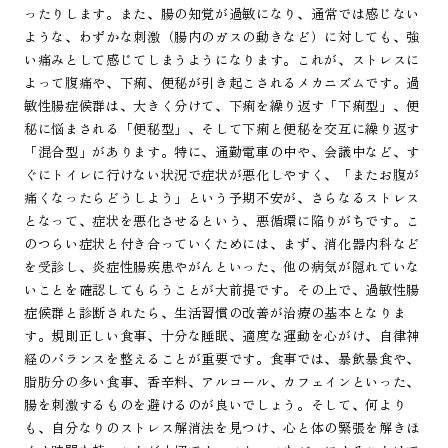
ったりします。また、腸の知覚が過敏になり、通常では感じない
ような、わずかな刺激（腸内のガスの動きなど）に対しても、強
い痛みとして感じてしまうようになります。これが、ストレスに
よって腹痛や、下痢、便秘が引き起こされるメカニズムです。過
敏性腸症候群は、大きく分けて、下痢を繰り返す「下痢型」、便
秘に悩まされる「便秘型」、そして下痢と便秘を交互に繰り返す
「混合型」があります。特に、通勤電車の中や、会議中など、す
ぐにトイレに行けない状況で症状が悪化しやすく、「またお腹が
痛くなったらどうしよう」という予期不安が、さらなるストレス
となって、症状を悪化させるという、悪循環に陥りがちです。こ
のつらい症状と付き合っていくためには、まず、消化器内科など
を受診し、炎症性腸疾患やがんといった、他の病気が隠れていな
いことを確認してもらうことが大前提です。その上で、過敏性腸
症候群と診断されたら、生活習慣の改善が治療の基本となりま
す。規則正しい食事、十分な睡眠、適度な運動を心がけ、自律神
経のバランスを整えることが重要です。食事では、暴飲暴食や、
脂肪分の多い食事、香辛料、アルコール、カフェインといった、
腸を刺激するものを避けるのが良いでしょう。そして、何より
も、自分なりのストレス解消法を見つけ、心と体の緊張を解きほ