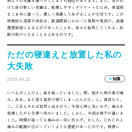
熟な下の皮膚を傷つけてしまう可能性があります。また、皮がむ
けた後の新しい皮膚は、乾燥しやすくデリケートなため、保湿剤
をこまめに塗って、優しく保護してあげることが大切です。この
特徴的な落屑の存在は、数週間前にかかった発熱や発疹が、溶連
菌感染症によるものであったことを、後から証明してくれる、診
断の助けになることさえあるのです。
ただの寝違えと放置した私の
大失敗
2025.09.22
知識
いつものことだと、高を括っていました。朝、起きた時の首の痛
み。ああ、また変な格好で寝てしまったんだな、と。普段なら、
二、三日もすれば自然と治るので、今回も特に気にせず、痛みを
我慢しながら仕事へ向かいました。しかし、今回は様子が違いま
した。時間が経っても痛みは一向に引かず、むしろ、じわじわと
痛みの範囲が広がっていくような感覚があったのです。同僚に