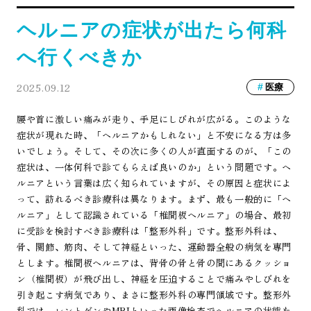
ヘルニアの症状が出たら何科
へ行くべきか
2025.09.12
医療
腰や首に激しい痛みが走り、手足にしびれが広がる。このような
症状が現れた時、「ヘルニアかもしれない」と不安になる方は多
いでしょう。そして、その次に多くの人が直面するのが、「この
症状は、一体何科で診てもらえば良いのか」という問題です。ヘ
ルニアという言葉は広く知られていますが、その原因と症状によ
って、訪れるべき診療科は異なります。まず、最も一般的に「ヘ
ルニア」として認識されている「椎間板ヘルニア」の場合、最初
に受診を検討すべき診療科は「整形外科」です。整形外科は、
骨、関節、筋肉、そして神経といった、運動器全般の病気を専門
とします。椎間板ヘルニアは、背骨の骨と骨の間にあるクッショ
ン（椎間板）が飛び出し、神経を圧迫することで痛みやしびれを
引き起こす病気であり、まさに整形外科の専門領域です。整形外
科では、レントゲンやMRIといった画像検査でヘルニアの状態を