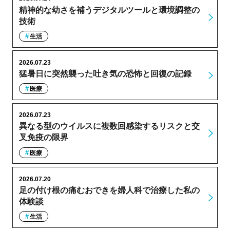
精神的な幼さを補うデジタルツールと環境調整の
技術
生活
2026.07.23
猛暑日に突然襲った吐き気の恐怖と回復の記録
医療
2026.07.23
異なる型のウイルスに複数回感染するリスクと交
叉免疫の限界
医療
2026.07.20
足の付け根の痛むおできを婦人科で治療した私の
体験談
生活