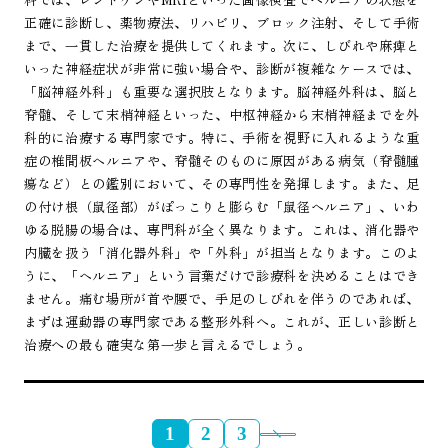
正確に診断し、薬物療法、リハビリ、ブロック注射、そして手術
まで、一貫した治療を提供してくれます。次に、しびれや麻痺と
いった神経症状が非常に強い場合や、診断が複雑なケースでは、
「脳神経外科」も重要な選択肢となります。脳神経外科は、脳と
脊髄、そして末梢神経といった、中枢神経から末梢神経までを外
科的に治療する専門家です。特に、手術を視野に入れるような重
症の椎間板ヘルニアや、脊髄そのものに原因がある病気（脊髄腫
瘍など）との鑑別において、その専門性を発揮します。また、足
の付け根（鼠径部）がぽっこりと膨らむ「鼠径ヘルニア」、いわ
ゆる脱腸の場合は、専門科が全く異なります。これは、消化器や
内臓を扱う「消化器外科」や「外科」が担当となります。このよ
うに、「ヘルニア」という言葉だけで診療科を決めることはでき
ません。痛む場所が首や腰で、手足のしびれを伴うのであれば、
まずは運動器の専門家である整形外科へ。これが、正しい診断と
治療への最も確実な第一歩と言えるでしょう。
1
2
3