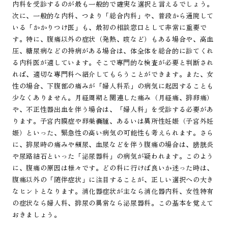
内科を受診するのが最も一般的で確実な選択と言えるでしょう。
次に、一般的な内科、つまり「総合内科」や、普段から通院して
いる「かかりつけ医」も、最初の相談窓口として非常に重要で
す。特に、腹痛以外の症状（発熱、咳など）もある場合や、高血
圧、糖尿病などの持病がある場合は、体全体を総合的に診てくれ
る内科医が適しています。そこで専門的な検査が必要と判断され
れば、適切な専門科へ紹介してもらうことができます。また、女
性の場合、下腹部の痛みが「婦人科系」の病気に起因することも
少なくありません。月経周期と関連した痛み（月経痛、排卵痛）
や、不正性器出血を伴う場合は、「婦人科」を受診する必要があ
ります。子宮内膜症や卵巣嚢腫、あるいは異所性妊娠（子宮外妊
娠）といった、緊急性の高い病気の可能性も考えられます。さら
に、排尿時の痛みや頻尿、血尿などを伴う腹痛の場合は、膀胱炎
や尿路結石といった「泌尿器科」の病気が疑われます。このよう
に、腹痛の原因は様々です。どの科に行けば良いか迷った時は、
腹痛以外の「随伴症状」に注目することが、正しい選択への大き
なヒントとなります。消化器症状が主なら消化器内科、女性特有
の症状なら婦人科、排尿の異常なら泌尿器科。この基本を覚えて
おきましょう。