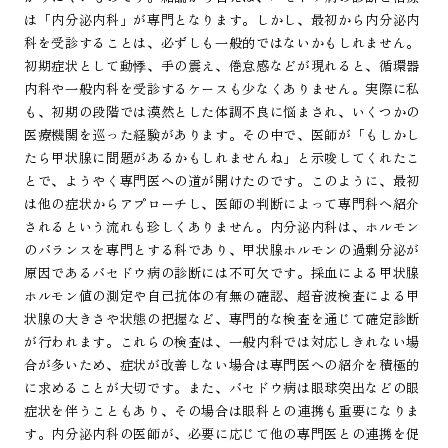
は「内分泌内科」が専門となります。しかし、最初から内分泌内
科を受診することは、必ずしも一般的ではないかもしれません。
初期症状として動悸、手の震え、倦怠感などが現れると、循環器
内科や一般内科を受診するケースも少なくありません。実際に私
も、初期の段階では漠然とした体調不良に悩まされ、いくつかの
医療機関を巡った経験があります。その中で、医師が「もしかし
たら甲状腺に問題があるかもしれませんね」と示唆してくれたこ
とで、ようやく専門医への道が開けたのです。このように、最初
は他の症状からアプローチし、医師の判断によって専門科へ紹介
されるという流れも珍しくありません。内分泌内科は、ホルモン
のバランスを専門とする科であり、甲状腺ホルモンの過剰分泌が
原因であるバセドウ病の診断には不可欠です。採血による甲状腺
ホルモン値の測定や自己抗体の有無の確認、超音波検査による甲
状腺の大きさや状態の把握など、専門的な検査を通じて確定診断
が行われます。これらの検査は、一般内科では対応しきれない場
合が多いため、症状が改善しない場合は専門医への紹介を積極的
に求めることが大切です。また、バセドウ病は眼球突出などの眼
症状を伴うこともあり、その場合は眼科との連携も重要になりま
す。内分泌内科の医師が、必要に応じて他の専門医との連携を促