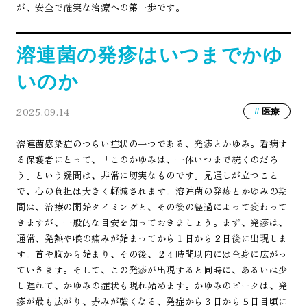
が、安全で確実な治療への第一歩です。
溶連菌の発疹はいつまでかゆ
いのか
2025.09.14
医療
溶連菌感染症のつらい症状の一つである、発疹とかゆみ。看病す
る保護者にとって、「このかゆみは、一体いつまで続くのだろ
う」という疑問は、非常に切実なものです。見通しが立つこと
で、心の負担は大きく軽減されます。溶連菌の発疹とかゆみの期
間は、治療の開始タイミングと、その後の経過によって変わって
きますが、一般的な目安を知っておきましょう。まず、発疹は、
通常、発熱や喉の痛みが始まってから１日から２日後に出現しま
す。首や胸から始まり、その後、２４時間以内には全身に広がっ
ていきます。そして、この発疹が出現すると同時に、あるいは少
し遅れて、かゆみの症状も現れ始めます。かゆみのピークは、発
疹が最も広がり、赤みが強くなる、発症から３日から５日目頃に