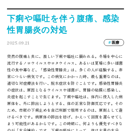
下痢や嘔吐を伴う腹痛、感染
性胃腸炎の対処
2025.09.21
医療
突然の腹痛と共に、激しい下痢や嘔吐に襲われる。冬場を中心に
流行するノロウイルスやロタウイルス、あるいは夏場に多い細菌
性の食中毒など、「感染性胃腸炎」は、多くの人が経験する、非
常につらい病気です。この病気にかかった時、最も重要なのは、
適切な対症療法を行い、脱水症状を防ぐことです。感染性胃腸炎
の症状は、原因となるウイルスや細菌が、胃腸の粘膜に感染し、
炎症を起こすことで生じます。下痢や嘔吐は、体内に侵入した病
原体を、外に排出しようとする、体の正常な防御反応です。その
ため、市販の下痢止めを自己判断で服用するのは、原則として避
けるべきです。病原体の排出を妨げ、かえって回復を遅らせてし
まう可能性があるからです。この時期に、何よりも優先すべきな
のが「水分補給」です。下痢や嘔吐によって、体は大量の水分