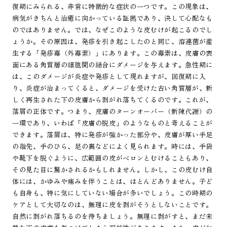
復期にみられる、非常に特徴的な症状の一つです。この現象は、
病気がきちんと治癒に向かっている証拠であり、決して心配なも
のではありません。では、なぜこのような皮むけが起こるのでし
ょうか。その原因は、発疹を引き起こしたのと同じ、溶連菌が産
生する「発疹毒（外毒素）」にあります。この毒素は、皮膚の表
面にある角質層の細胞間の結合にダメージを与えます。急性期に
は、このダメージが炎症や発疹として現れますが、回復期に入
り、炎症が治まってくると、ダメージを受けた古い角質層が、新
しく再生された下の皮膚から剥がれ落ちてくるのです。これが、
落屑の正体です。つまり、皮膚のターンオーバー（新陳代謝）の
一環であり、いわば「皮膚の脱皮」のようなものと考えることが
できます。落屑は、特に発疹が強かった部分や、皮膚が厚い手足
の指先、手のひら、足の裏などによく見られます。時には、手袋
や靴下を脱ぐように、広範囲の皮がベロンとむけることもあり、
その見た目に驚かされるかもしれません。しかし、この皮むけ自
体には、かゆみや痛みを伴うことは、ほとんどありません。子ど
も自身も、特に気にしていない場合が多いでしょう。この時期の
ケアとして大切なのは、無理に皮を剥がそうとしないことです。
自然に剥がれ落ちるのを待ちましょう。無理に剥がすと、まだ未