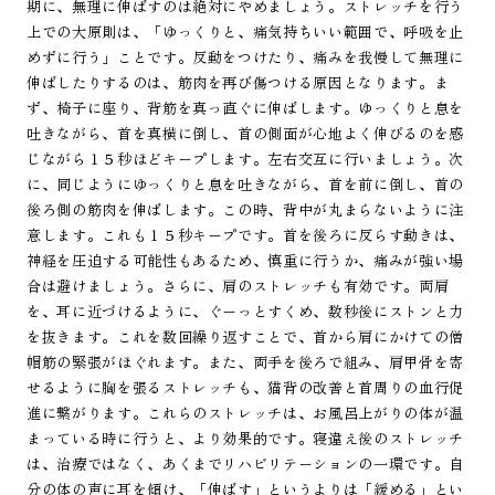
期に、無理に伸ばすのは絶対にやめましょう。ストレッチを行う
上での大原則は、「ゆっくりと、痛気持ちいい範囲で、呼吸を止
めずに行う」ことです。反動をつけたり、痛みを我慢して無理に
伸ばしたりするのは、筋肉を再び傷つける原因となります。ま
ず、椅子に座り、背筋を真っ直ぐに伸ばします。ゆっくりと息を
吐きながら、首を真横に倒し、首の側面が心地よく伸びるのを感
じながら１５秒ほどキープします。左右交互に行いましょう。次
に、同じようにゆっくりと息を吐きながら、首を前に倒し、首の
後ろ側の筋肉を伸ばします。この時、背中が丸まらないように注
意します。これも１５秒キープです。首を後ろに反らす動きは、
神経を圧迫する可能性もあるため、慎重に行うか、痛みが強い場
合は避けましょう。さらに、肩のストレッチも有効です。両肩
を、耳に近づけるように、ぐーっとすくめ、数秒後にストンと力
を抜きます。これを数回繰り返すことで、首から肩にかけての僧
帽筋の緊張がほぐれます。また、両手を後ろで組み、肩甲骨を寄
せるように胸を張るストレッチも、猫背の改善と首周りの血行促
進に繋がります。これらのストレッチは、お風呂上がりの体が温
まっている時に行うと、より効果的です。寝違え後のストレッチ
は、治療ではなく、あくまでリハビリテーションの一環です。自
分の体の声に耳を傾け、「伸ばす」というよりは「緩める」とい