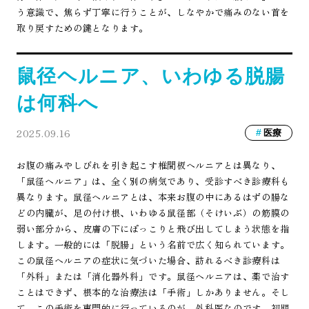
う意識で、焦らず丁寧に行うことが、しなやかで痛みのない首を
取り戻すための鍵となります。
鼠径ヘルニア、いわゆる脱腸
は何科へ
2025.09.16
医療
お腹の痛みやしびれを引き起こす椎間板ヘルニアとは異なり、
「鼠径ヘルニア」は、全く別の病気であり、受診すべき診療科も
異なります。鼠径ヘルニアとは、本来お腹の中にあるはずの腸な
どの内臓が、足の付け根、いわゆる鼠径部（そけいぶ）の筋膜の
弱い部分から、皮膚の下にぽっこりと飛び出してしまう状態を指
します。一般的には「脱腸」という名前で広く知られています。
この鼠径ヘルニアの症状に気づいた場合、訪れるべき診療科は
「外科」または「消化器外科」です。鼠径ヘルニアは、薬で治す
ことはできず、根本的な治療法は「手術」しかありません。そし
て、この手術を専門的に行っているのが、外科医なのです。初期