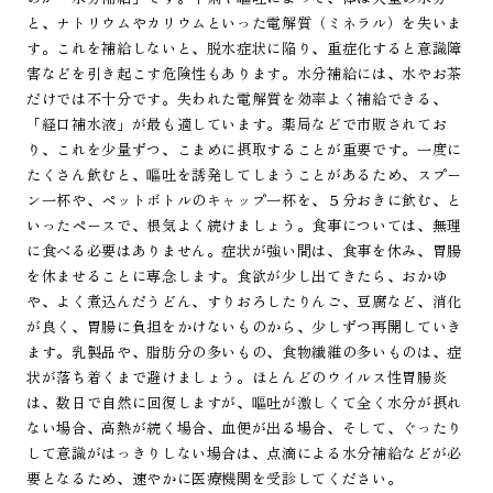
と、ナトリウムやカリウムといった電解質（ミネラル）を失いま
す。これを補給しないと、脱水症状に陥り、重症化すると意識障
害などを引き起こす危険性もあります。水分補給には、水やお茶
だけでは不十分です。失われた電解質を効率よく補給できる、
「経口補水液」が最も適しています。薬局などで市販されてお
り、これを少量ずつ、こまめに摂取することが重要です。一度に
たくさん飲むと、嘔吐を誘発してしまうことがあるため、スプー
ン一杯や、ペットボトルのキャップ一杯を、５分おきに飲む、と
いったペースで、根気よく続けましょう。食事については、無理
に食べる必要はありません。症状が強い間は、食事を休み、胃腸
を休ませることに専念します。食欲が少し出てきたら、おかゆ
や、よく煮込んだうどん、すりおろしたりんご、豆腐など、消化
が良く、胃腸に負担をかけないものから、少しずつ再開していき
ます。乳製品や、脂肪分の多いもの、食物繊維の多いものは、症
状が落ち着くまで避けましょう。ほとんどのウイルス性胃腸炎
は、数日で自然に回復しますが、嘔吐が激しくて全く水分が摂れ
ない場合、高熱が続く場合、血便が出る場合、そして、ぐったり
して意識がはっきりしない場合は、点滴による水分補給などが必
要となるため、速やかに医療機関を受診してください。