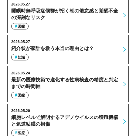
2026.05.27
睡眠時無呼吸症候群が招く朝の倦怠感と覚醒不全
の深刻なリスク
医療
2026.05.27
紹介状が家計を救う本当の理由とは？
知識
2026.05.24
最新の医療技術で進化する性病検査の精度と判定
までの時間軸
医療
2026.05.20
細胞レベルで解明するアデノウイルスの増殖機構
と気道粘膜の損傷
医療