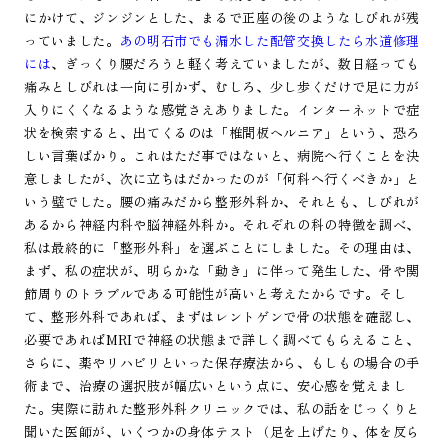
にかけて、ジンジンとした、まるで正座の後のようなしびれが残
っていました。
あの明石市でも漏水した配管交換したら水道修理
には
、ぎっくり腰だろうと軽く考えていましたが、数日経っても
痛みとしびれは一向に引かず、むしろ、少し歩くだけで足に力が
入りにくくなるような感覚さえありました。インターネットで症
状を検索すると、出てくるのは「椎間板ヘルニア」という、恐ろ
しい言葉ばかり。これはただ事ではないと、病院へ行くことを決
意しましたが、次に立ちはだかったのが「何科へ行くべきか」と
いう壁でした。腰の痛みだから整形外科か、それとも、しびれが
あるから神経内科や脳神経外科か。それぞれの科の特徴を調べ、
私は最終的に「整形外科」を選ぶことにしました。その理由は、
まず、私の症状が、明らかな「動き」に伴って発生した、骨や関
節周りのトラブルである可能性が高いと考えたからです。そし
て、整形外科であれば、まずはレントゲンで骨の状態を確認し、
必要であればMRIで神経の状態まで詳しく調べてもらえること、
さらに、薬やリハビリといった保存療法から、もしもの場合の手
術まで、治療の選択肢が幅広いという点に、安心感を覚えまし
た。実際に訪れた整形外科クリニックでは、私の話をじっくりと
聞いた医師が、いくつかの身体テスト（足を上げたり、体を反ら