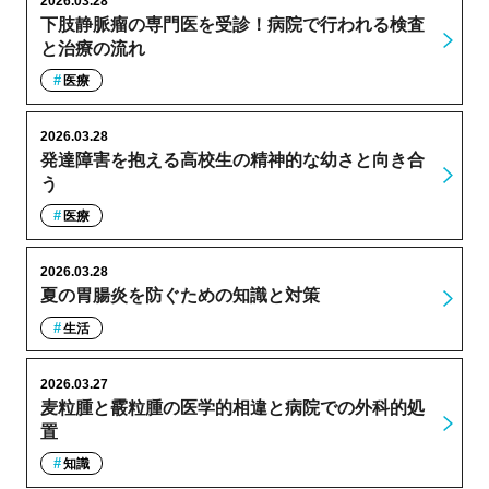
2026.03.28
下肢静脈瘤の専門医を受診！病院で行われる検査
と治療の流れ
医療
2026.03.28
発達障害を抱える高校生の精神的な幼さと向き合
う
医療
2026.03.28
夏の胃腸炎を防ぐための知識と対策
生活
2026.03.27
麦粒腫と霰粒腫の医学的相違と病院での外科的処
置
知識