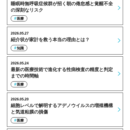
睡眠時無呼吸症候群が招く朝の倦怠感と覚醒不全
の深刻なリスク
医療
2026.05.27
紹介状が家計を救う本当の理由とは？
知識
2026.05.24
最新の医療技術で進化する性病検査の精度と判定
までの時間軸
医療
2026.05.20
細胞レベルで解明するアデノウイルスの増殖機構
と気道粘膜の損傷
医療