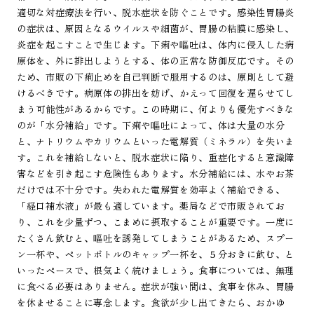
適切な対症療法を行い、脱水症状を防ぐことです。感染性胃腸炎
の症状は、原因となるウイルスや細菌が、胃腸の粘膜に感染し、
炎症を起こすことで生じます。下痢や嘔吐は、体内に侵入した病
原体を、外に排出しようとする、体の正常な防御反応です。その
ため、市販の下痢止めを自己判断で服用するのは、原則として避
けるべきです。病原体の排出を妨げ、かえって回復を遅らせてし
まう可能性があるからです。この時期に、何よりも優先すべきな
のが「水分補給」です。下痢や嘔吐によって、体は大量の水分
と、ナトリウムやカリウムといった電解質（ミネラル）を失いま
す。これを補給しないと、脱水症状に陥り、重症化すると意識障
害などを引き起こす危険性もあります。水分補給には、水やお茶
だけでは不十分です。失われた電解質を効率よく補給できる、
「経口補水液」が最も適しています。薬局などで市販されてお
り、これを少量ずつ、こまめに摂取することが重要です。一度に
たくさん飲むと、嘔吐を誘発してしまうことがあるため、スプー
ン一杯や、ペットボトルのキャップ一杯を、５分おきに飲む、と
いったペースで、根気よく続けましょう。食事については、無理
に食べる必要はありません。症状が強い間は、食事を休み、胃腸
を休ませることに専念します。食欲が少し出てきたら、おかゆ