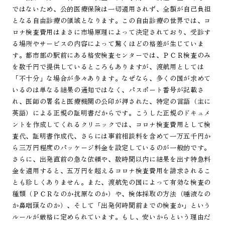
ではないため、公的医療保険は一切適用されず、全額が自己負担
となる自由診療の領域となります。この自由診療の世界では、コ
ロナ検査費用はまさに市場原理によって決定されており、受診す
る場所やサービスの内容によって驚くほどの格差が生じていま
す。都市部の駅前にある格安検査センターでは、ＰＣＲ検査のみ
を数千円で提供しているところもありますが、渡航用としては
「不十分」な場合が多々あります。なぜなら、多くの国が求めて
いるのは単なる結果の通知ではなく、パスポート番号が記載さ
れ、医師の署名と医療機関の公印が押された、特定の言語（主に
英語）による正規の証明書だからです。こうした正規のドキュメ
ントを作成してくれるクリニックでは、コロナ検査費用として検
査代、証明書作成代、さらには事前相談料を含めて一万五千円か
ら三万円程度のパッケージ料金を設定しているのが一般的です。
さらに、出発直前の急な依頼や、数時間以内に結果を出す特急料
金を適用すると、五万円を超えるコロナ検査費用を請求されるこ
とも珍しくありません。また、渡航先の国によって有効な検査の
種類（ＰＣＲなのか抗原なのか）や、検体採取の方法（唾液なの
か鼻咽頭なのか）、そして「出発何時間前までの検査か」という
ルールが厳格に定められています。もし、安いからという理由だ