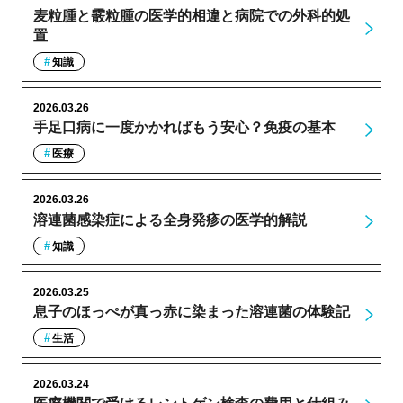
麦粒腫と霰粒腫の医学的相違と病院での外科的処
置
知識
2026.03.26
手足口病に一度かかればもう安心？免疫の基本
医療
2026.03.26
溶連菌感染症による全身発疹の医学的解説
知識
2026.03.25
息子のほっぺが真っ赤に染まった溶連菌の体験記
生活
2026.03.24