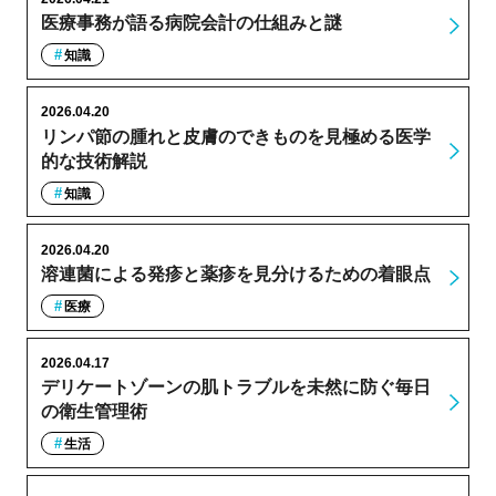
医療事務が語る病院会計の仕組みと謎
知識
2026.04.20
リンパ節の腫れと皮膚のできものを見極める医学
的な技術解説
知識
2026.04.20
溶連菌による発疹と薬疹を見分けるための着眼点
医療
2026.04.17
デリケートゾーンの肌トラブルを未然に防ぐ毎日
の衛生管理術
生活