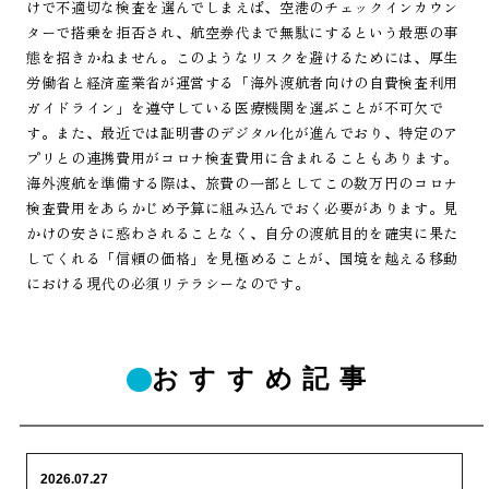
けで不適切な検査を選んでしまえば、空港のチェックインカウン
ターで搭乗を拒否され、航空券代まで無駄にするという最悪の事
態を招きかねません。このようなリスクを避けるためには、厚生
労働省と経済産業省が運営する「海外渡航者向けの自費検査利用
ガイドライン」を遵守している医療機関を選ぶことが不可欠で
す。また、最近では証明書のデジタル化が進んでおり、特定のア
プリとの連携費用がコロナ検査費用に含まれることもあります。
海外渡航を準備する際は、旅費の一部としてこの数万円のコロナ
検査費用をあらかじめ予算に組み込んでおく必要があります。見
かけの安さに惑わされることなく、自分の渡航目的を確実に果た
してくれる「信頼の価格」を見極めることが、国境を越える移動
における現代の必須リテラシーなのです。
おすすめ記事
2026.07.27