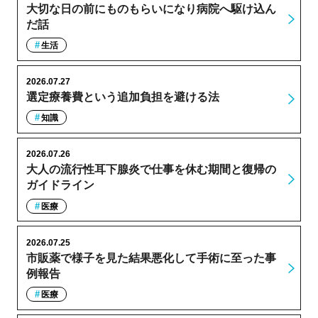
大切な日の前にものもらいになり病院へ駆け込ん
だ話
生活
2026.07.27
選定療養費という追加負担を避ける法
知識
2026.07.26
大人の流行性耳下腺炎で仕事を休む期間と復帰の
ガイドライン
医療
2026.07.25
市販薬で様子を見た結果悪化して手術に至った事
例報告
医療