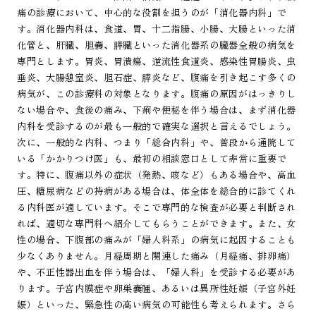
痛の診療において、中心的な役割を担うのが「消化器内科」で
す。消化器内科は、食道、胃、十二指腸、小腸、大腸といった消
化管と、肝臓、胆嚢、膵臓といった消化器系の臓器全般の病気を
専門とします。胃炎、胃潰瘍、逆流性食道炎、感染性胃腸炎、虫
垂炎、大腸憩室炎、胆石症、膵炎など、腹痛を引き起こす多くの
病気が、この診療科の対象となります。腹痛の原因がはっきりし
ない場合や、食後の痛み、下痢や便秘を伴う場合は、まず消化器
内科を受診するのが最も一般的で確実な選択と言えるでしょう。
次に、一般的な内科、つまり「総合内科」や、普段から通院して
いる「かかりつけ医」も、最初の相談窓口として非常に重要で
す。特に、腹痛以外の症状（発熱、咳など）もある場合や、高血
圧、糖尿病などの持病がある場合は、体全体を総合的に診てくれ
る内科医が適しています。そこで専門的な検査が必要と判断され
れば、適切な専門科へ紹介してもらうことができます。また、女
性の場合、下腹部の痛みが「婦人科系」の病気に起因することも
少なくありません。月経周期と関連した痛み（月経痛、排卵痛）
や、不正性器出血を伴う場合は、「婦人科」を受診する必要があ
ります。子宮内膜症や卵巣嚢腫、あるいは異所性妊娠（子宮外妊
娠）といった、緊急性の高い病気の可能性も考えられます。さら