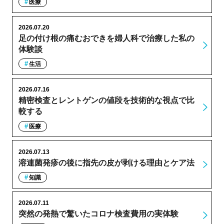
医療
2026.07.20
足の付け根の痛むおできを婦人科で治療した私の
体験談
生活
2026.07.16
精密検査とレントゲンの値段を技術的な視点で比
較する
医療
2026.07.13
溶連菌発疹の後に指先の皮が剥ける理由とケア法
知識
2026.07.11
突然の発熱で驚いたコロナ検査費用の実体験