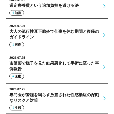
選定療養費という追加負担を避ける法
知識
2026.07.26
大人の流行性耳下腺炎で仕事を休む期間と復帰の
ガイドライン
医療
2026.07.25
市販薬で様子を見た結果悪化して手術に至った事
例報告
医療
2026.07.25
専門医が警鐘を鳴らす放置された性感染症の深刻
なリスクと対策
生活