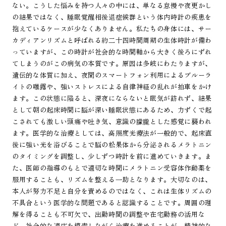
ない。こうした悩みを持つ人々の中には、単なる怠慢や夜更かし
の結果ではなく、睡眠覚醒相後退症候群という体内時計の疾患を
抱えているケースが少なくありません。私たちの身体には、サー
カディアンリズムと呼ばれる約二十四時間周期の生体時計が備わ
っていますが、この時計が社会的な時間軸から大きく後ろにずれ
てしまうのがこの病気の本質です。原因は多岐にわたりますが、
遺伝的な体質に加え、夜間のスマートフォン利用によるブルーラ
イトの曝露や、強いストレスによる自律神経の乱れが拍車をかけ
ます。この状態に陥ると、深夜にならないと眠気が訪れず、結果
として朝の起床時間に脳が深い睡眠状態にあるため、力ずくで起
こされても激しい頭痛や吐き気、意識の朦朧とした感覚に襲われ
ます。医学的な治療としては、高照度光療法が一般的で、起床直
後に強い光を浴びることで脳の松果体から分泌されるメラトニン
のタイミングを調整し、少しずつ時計を前に進めていきます。ま
た、医師の指導のもとで適切な時間にメラトニン受容体作動薬を
服用することも、リズムを整える一助となります。大切なのは、
本人が努力不足と自分を責めるのではなく、これは生体リズムの
不具合という医学的な問題であると認識することです。周囲の理
解を得ることも不可欠で、出勤時間の調整や在宅勤務の活用な
ど、社会的な適応を模索しながら治療を進めることが、精神的な