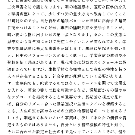
二次障害を防ぐ鍵となります。朝の絶望感は、適切な医学的介入
と環境調整によって、少しずつ光の差す方向へ改善していくこと
が可能なのです。自分自身の睡眠パターンを詳細に記録する睡眠
日誌をつけることから始め、専門の睡眠外来を受診することが、
暗い夜から抜け出すための第一歩となります。また、この疾患は
思春期から青年期にかけて発症しやすいことが知られており、学
業や就職活動に甚大な影響を及ぼします。無理に早起きを強いる
と、日中のパフォーマンスが著しく低下し、学習意欲の減退や不
登校を招く恐れがあります。現代社会は朝型のスケジュールに最
適化されていますが、生物学的な多様性として夜型の特性を持つ
人々が存在することを、社会全体が理解していく必要がありま
す。家庭内でも、叱責するのではなく、カーテンを開けて太陽光
を入れる、朝食の香りで脳を刺激するなど、環境面からの穏やか
なアプローチを継続することが重要です。長期的な視点で見れ
ば、自分のリズムに合った職業選択や生活スタイルを構築するこ
とも、人生の質を高めるための立派な治療戦略の一つと言えるで
しょう。朝起きられないという事実は、決してあなたの価値を否
定するものではありません。自分という精密機械の特性を知り、
それに合わせた設定を社会の中で見つけていくことこそが、健や