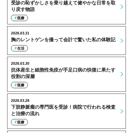
受診の恥ずかしさを乗り越えて健やかな日常を取
り戻す物語
医療
2026.03.31
胸のレントゲンを撮って会計で驚いた私の体験記
生活
2026.03.30
抗体産生と細胞性免疫が手足口病の快復に果たす
役割の深層
医療
2026.03.28
下肢静脈瘤の専門医を受診！病院で行われる検査
と治療の流れ
医療