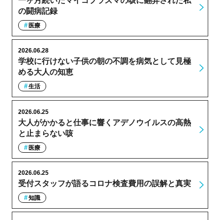
一ヶ月続いたマイコプラズマの咳に翻弄された私
の闘病記録
医療
2026.06.28
学校に行けない子供の朝の不調を病気として見極
める大人の知恵
生活
2026.06.25
大人がかかると仕事に響くアデノウイルスの高熱
と止まらない咳
医療
2026.06.25
受付スタッフが語るコロナ検査費用の誤解と真実
知識