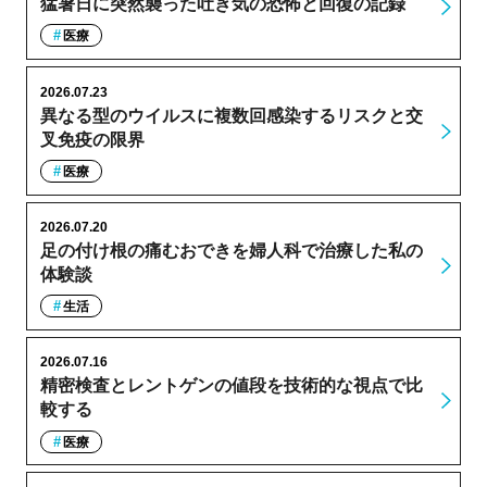
猛暑日に突然襲った吐き気の恐怖と回復の記録
医療
2026.07.23
異なる型のウイルスに複数回感染するリスクと交
叉免疫の限界
医療
2026.07.20
足の付け根の痛むおできを婦人科で治療した私の
体験談
生活
2026.07.16
精密検査とレントゲンの値段を技術的な視点で比
較する
医療