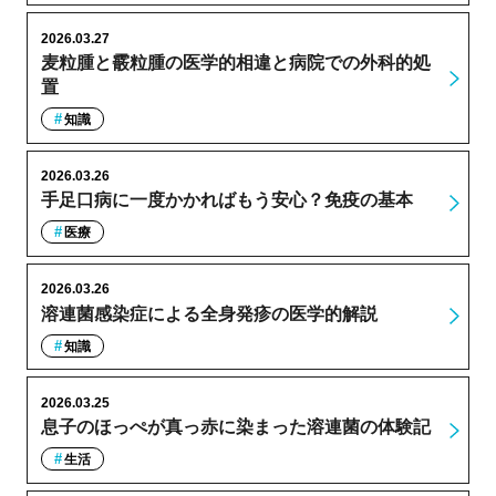
2026.03.27
麦粒腫と霰粒腫の医学的相違と病院での外科的処
置
知識
2026.03.26
手足口病に一度かかればもう安心？免疫の基本
医療
2026.03.26
溶連菌感染症による全身発疹の医学的解説
知識
2026.03.25
息子のほっぺが真っ赤に染まった溶連菌の体験記
生活