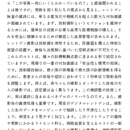
ら「この写真一枚にいくらかかっているの？」と直接聞かれるこ
とは稀ですが、実務を担う私たちの視点から見ると、レントゲン
検査の値段には、単なる電気代や機械代を超えた膨大な付加価値
が凝縮されています。まず、放射線科というセクションを維持す
るためには、億単位の投資が必要な高度な医療機器の購入と、そ
れを安全に稼働させるための徹底した品質管理が求められます。
レントゲン撮影は放射線を使用するため、防護壁を備えた特別な
部屋の設置や、厳格な法規制に基づいた定期点検が不可欠です。
これらのコストは、個々の診療報酬点数に含まれる形で回収され
ていますが、現場での一番の付加価値は「安全性と精度の担保」
です。放射線技師は、最小限の被曝量で最大限の診断情報を得る
ために、患者さんの体格や症状に合わせてミリ秒単位で照射条件
を調整します。例えば、赤ちゃんの撮影とガッチリした体格の大
人の撮影では、設定値は全く異なります。この微調整の技術こそ
が、実は値段に含まれるべきプロのノウハウなのです。また、撮
影後の画像処理も重要です。現在のデジタルレントゲンは、撮影
した生のデータをコンピュータで強調したり平滑化したりするこ
とで、病変をより見やすく加工します。このソフトウェアの維持
や更新にかかるライセンス料も、病院経営を支えるコストの一部
となっています。さらに、私たちが撮影した画像は、放射線科医