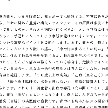
腹の痛み、つまり腹痛は、誰もが一度は経験する、非常にあり
ら、生命に関わる重篤な病気のサインまで、その原因は多岐に
いて良いものか、それとも病院へ行くべきか」という判断に迷
うちに、手遅れになってしまう事態は避けたいものです。ここ
くつかの重要なポイントをご紹介します。まず、痛みの「強さ
たことのないような激しい痛み」「冷や汗が出るほどの痛み」
合は、迷わず救急外来を受診するか、救急車を呼ぶべきです。
つれて、どんどん痛みが強くなっていく場合も、危険なサイン
いている場合も、単なる一過性の痛みとは考えにくいため、医
有無を確認します。「３８度以上の高熱」「吐血（血を吐く）
）」「繰り返す嘔吐で、水分も摂れない」「意識が朦朧として
られます。これらは、消化管の出血や穿孔（穴が開くこと）、
た、痛む「場所」もヒントになります。例えば、みぞおちから
垂炎（盲腸）の典型的な症状です。背中にも痛みが広がる場合
危険なサインに一つでも当てはまる場合は、躊躇せずに医療機