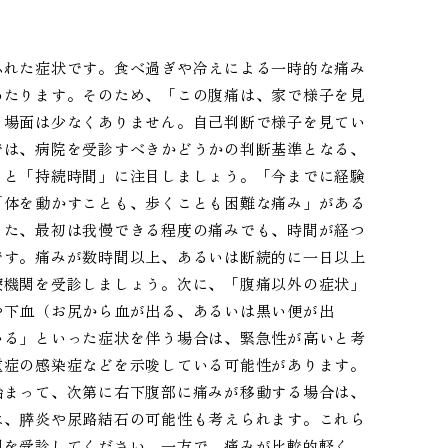
ふれた症状です。食べ過ぎや冷えによる一時的な痛み
わたります。そのため、「この腹痛は、家で様子を見
う場面は少なくありません。自己判断で様子を見てい
では、病院を受診すべきかどうかの判断基準となる、
」と「持続時間」に注目しましょう。「今までに経験
「体を動かすことも、歩くことも困難な痛み」がある
また、最初は我慢できる程度の痛みでも、時間が経つ
です。痛みが数時間以上、あるいは断続的に一日以上
療機関を受診しましょう。次に、「腹痛以外の症状」
や下血（お尻から血が出る、あるいは黒い便が出
いる」といった症状を伴う場合は、緊急性が高いと考
重症の感染症などを示唆している可能性があります。
始まって、次第に右下腹部に痛みが移動する場合は、
は、膵炎や尿路結石の可能性も考えられます。これら
関を受診してください。一方で、痛みが比較的軽く、