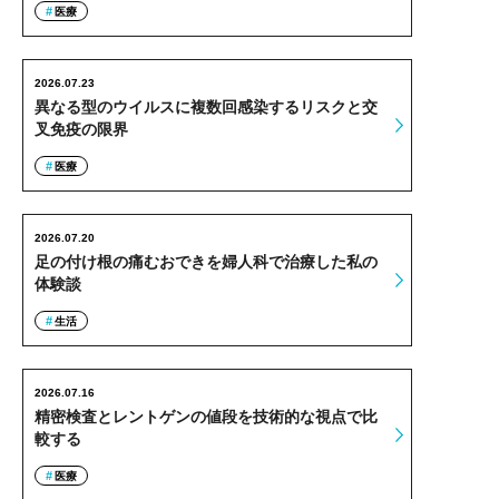
医療
2026.07.23
異なる型のウイルスに複数回感染するリスクと交
叉免疫の限界
医療
2026.07.20
足の付け根の痛むおできを婦人科で治療した私の
体験談
生活
2026.07.16
精密検査とレントゲンの値段を技術的な視点で比
較する
医療