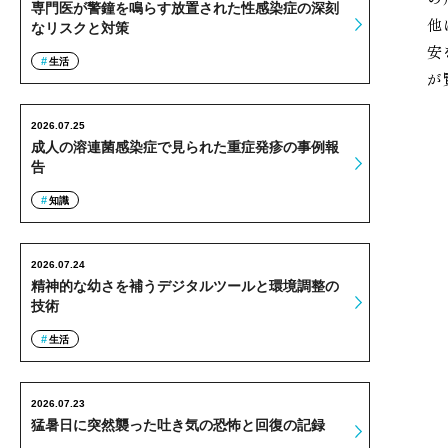
専門医が警鐘を鳴らす放置された性感染症の深刻
他
なリスクと対策
安
生活
が
2026.07.25
成人の溶連菌感染症で見られた重症発疹の事例報
告
知識
2026.07.24
精神的な幼さを補うデジタルツールと環境調整の
技術
生活
2026.07.23
猛暑日に突然襲った吐き気の恐怖と回復の記録