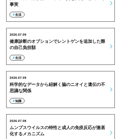
事実
生活
2026.07.09
健康診断のオプションでレントゲンを追加した際
の自己負担額
生活
2026.07.09
科学的なデータから紐解く脇のニオイと遺伝の不
思議な関係
知識
2026.07.08
ムンプスウイルスの特性と成人の免疫反応が激甚
化するメカニズム