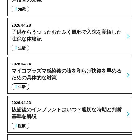
知識
2026.04.28
子供からうつったおたふく風邪で入院を覚悟した
壮絶な体験記
生活
2026.04.24
マイコプラズマ感染後の咳を和らげ快復を早める
ための具体的な対策
生活
2026.04.23
抜歯後のインプラントはいつ？適切な時期と判断
基準を解説
医療