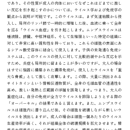
であり、その性質が成人の肉体においてなぜこれほどまでに激し
い反応を引き起こすのかについては、ウイルス学および免疫学の
観点から説明が可能です。このウイルスは、まず気道粘膜から侵
入し、局所のリンパ節で一時的に増殖した後、血液に乗って全身
を巡る「ウイルス血症」を引き起こします。ムンプスウイルスは
唾液腺、膵臓、中枢神経系、そして生殖腺といった特定の組織に
対して非常に高い親和性を持っており、これらの細胞の表面にあ
るシアル酸受容体に結合して侵入します。子供の未発達な免疫シ
ステムは、このウイルスの侵入に対して比較的緩やかな反応を示
すため、炎症も局所的に留まることが多いのですが、大人の場合
はすでに強固に構築された獲得免疫が、侵入したウイルスを「重
大な脅威」として激しく攻撃します。この際、大量に放出される
サイトカインという情報伝達物質が、全身の毛細血管の透過性を
高め、激しい発熱と広範囲の浮腫を誘発します。つまり、大人の
重症化は、自分の免疫が全力でウイルスを排除しようとする際の
「オーバーキル」の結果であると言えます。また、ムンプスウイ
ルスは細胞内に潜り込んだ後、その細胞を破壊しながら新しいウ
イルスを放出しますが、成人の場合は細胞一個あたりのウイルス
生産効率が高く、それが組織全体の破壊規模を拡大させます。精
巣炎や卵巣炎において激痛が生じるのは、精巣や卵巣といった臓