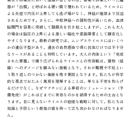
器が「白膜」と呼ばれる硬い膜で覆われているため、ウイルスに
よる炎症で内圧が上昇しても逃げ場がなく、神経が極限まで圧迫
されるためです。さらに、中枢神経への親和性が高いため、血液
脳関門を容易に突破して髄膜炎を引き起こしますが、これも大人
の場合は脳圧の上昇による激しい嘔吐や意識障害として顕在化し
やすくなります。最新の研究では、ムンプスウイルスにはいくつ
かの遺伝子型があり、過去の自然感染で得た抗体だけでは不十分
なケースがあることも判明しています。大人の肉体という「完成
された要塞」で繰り広げられるウイルスとの市街戦は、建物（組
織）へのダメージを顧みない激戦となり、それが難聴や不妊とい
う取り返しのつかない傷跡を残す要因となります。私たちが科学
的な視点でおたふく風邪を理解することは、単なる不安を和らげ
るだけでなく、なぜワクチンによる事前のシミュレーション（予
備免疫）がこれほどまでに有効なのかを納得するための土台とな
ります。目に見えないウイルスの狡猾な戦略に対して、私たちは
知識と予防という最強の盾を持って立ち向かわなければなりませ
ん。