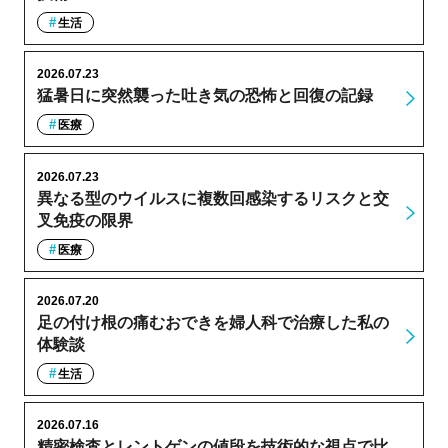
生活
2026.07.23
猛暑日に突然襲った吐き気の恐怖と回復の記録
医療
2026.07.23
異なる型のウイルスに複数回感染するリスクと交
叉免疫の限界
医療
2026.07.20
足の付け根の痛むおできを婦人科で治療した私の
体験談
生活
2026.07.16
精密検査とレントゲンの値段を技術的な視点で比