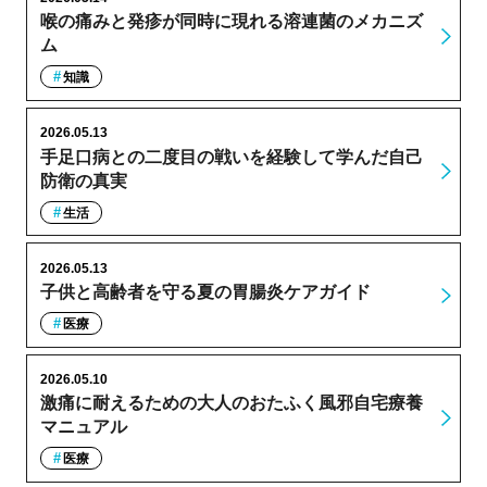
喉の痛みと発疹が同時に現れる溶連菌のメカニズ
ム
知識
2026.05.13
手足口病との二度目の戦いを経験して学んだ自己
防衛の真実
生活
2026.05.13
子供と高齢者を守る夏の胃腸炎ケアガイド
医療
2026.05.10
激痛に耐えるための大人のおたふく風邪自宅療養
マニュアル
医療