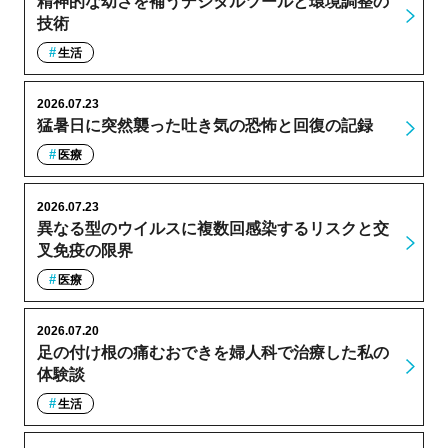
精神的な幼さを補うデジタルツールと環境調整の
技術
生活
2026.07.23
猛暑日に突然襲った吐き気の恐怖と回復の記録
医療
2026.07.23
異なる型のウイルスに複数回感染するリスクと交
叉免疫の限界
医療
2026.07.20
足の付け根の痛むおできを婦人科で治療した私の
体験談
生活