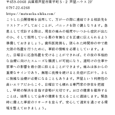
〒659-0068 兵庫県芦屋市業平町５−２ 芦屋ハウス 2F
0797-22-6268
https://matsuoka-shika.com/
こうした公開情報を活用して、万が一の際に連絡できる相談先を
リストアップしておくことが、パニックを防ぐ鍵となります。急
患として受診する際は、現在の痛みの程度やいつから症状が出た
のか、そして服用している薬の有無などを正確に伝えられるよう
準備しておきましょう。歯科医院側も、限られた時間枠の中で最
大限の処置を行うために、事前の情報を必要としています。ま
た、日曜日に応急処置を受けることができれば、その後の本格的
な治療に向けたスムーズな橋渡しが可能になり、週明けの仕事や
家事への影響を最小限に抑えることができます。痛みは体からの
重要なサインであり、無理に我慢を続けると炎症が広がり、さら
に複雑な治療が必要になることもあります。芦屋という利便性の
高いエリアだからこそ、日曜日でも頼れる専門家の存在を把握
し、早期の解決を目指す姿勢が大切です。お口の健康を維持する
ことは、結果として全身の健康を支えることに直結します。緊急
時に備えた事前のリサーチを怠らず、安心して週末を過ごせる環
境を整えておきましょう。